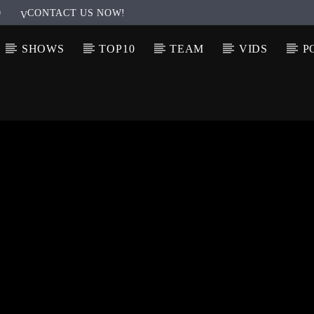
0
CONTACT US NOW!
SHOWS
TOP10
TEAM
VIDS
P