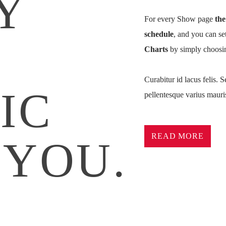
Y
For every Show page
the
schedule
, and you can se
Charts
by simply choosin
Curabitur id lacus felis. S
IC
pellentesque varius mauris
Lorem ipsum dolor sit ame
pretium nibh at aliquam. 
READ MORE
 YOU.
commodo. Maecenas hendrer
lorem. Duis nisl neque, m
sapien ultricies, porttitor
convallis. Integer volutpat
Aliquam est mauris, sceler
Suspendisse placerat inte