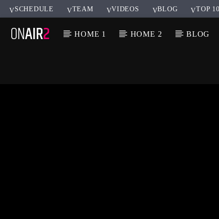
SCHEDULE
TEAM
VIDEOS
BLOG
TOP 1
HOME 1
HOME 2
BLOG