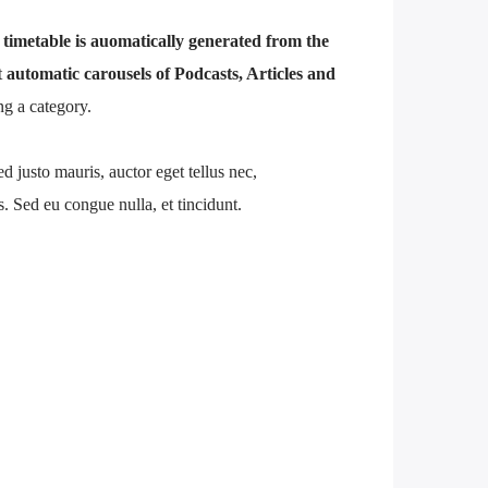
 timetable is auomatically generated from the
t
automatic carousels of Podcasts, Articles and
g a category.
ed justo mauris, auctor eget tellus nec,
. Sed eu congue nulla, et tincidunt.
t, consectetur adipiscing elit. Mauris imperdiet
Cras vestibulum magna vel ante tristique
it dolor sed lectus consectetur eleifend at ac
olestie in suscipit quis, dapibus eu massa. Nam ut
 erat a, sagittis sapien. Vestibulum tempor tempus
 nunc in orci tincidunt tincidunt et eget nisi.
isque ut purus ut, fermentum feugiat nisl.
rdum faucibus. Aliquam erat volutpat. Fusce